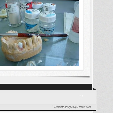
↑↑↑
Template designed by LernVid.com